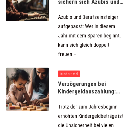
sichern sich Azubis und
junge
Azubis und Berufseinsteiger
aufgepasst: Wer in diesem
Jahr mit dem Sparen beginnt,
kann sich gleich doppelt
freuen –
Kindergeld
Verzögerungen bei
Kindergeldauszahlung:
Was Familien 2025
wissen müssen
Trotz der zum Jahresbeginn
erhöhten Kindergeldbeträge ist
die Unsicherheit bei vielen