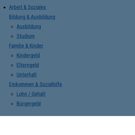
Arbeit & Soziales
Bildung & Ausbildung
Ausbildung
Studium
Familie & Kinder
Kindergeld
Elterngeld
Unterhalt
Einkommen & Sozialhilfe
Lohn / Gehalt
Bürgergeld