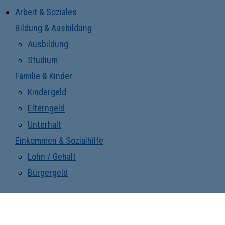
Arbeit & Soziales
Bildung & Ausbildung
Ausbildung
Studium
Familie & Kinder
Kindergeld
Elterngeld
Unterhalt
Einkommen & Sozialhilfe
Lohn / Gehalt
Bürgergeld