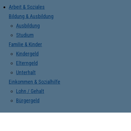
Arbeit & Soziales
Bildung & Ausbildung
Ausbildung
Studium
Familie & Kinder
Kindergeld
Elterngeld
Unterhalt
Einkommen & Sozialhilfe
Lohn / Gehalt
Bürgergeld