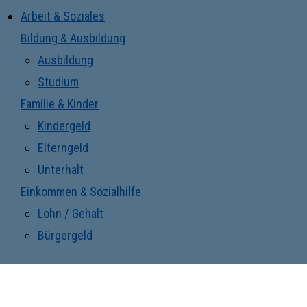
Arbeit & Soziales
Bildung & Ausbildung
Ausbildung
Studium
Familie & Kinder
Kindergeld
Elterngeld
Unterhalt
Einkommen & Sozialhilfe
Lohn / Gehalt
Bürgergeld