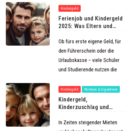
Kindergeld
Ferienjob und Kindergeld
2025: Was Eltern und
Schüler
Ob fürs erste eigene Geld, für
den Führerschein oder die
Urlaubskasse – viele Schüler
und Studierende nutzen die
Kindergeld
Wohnen & Eigenheim
Kindergeld,
Kinderzuschlag und
Wohngeld 2025: So holen
Familien
In Zeiten steigender Mieten