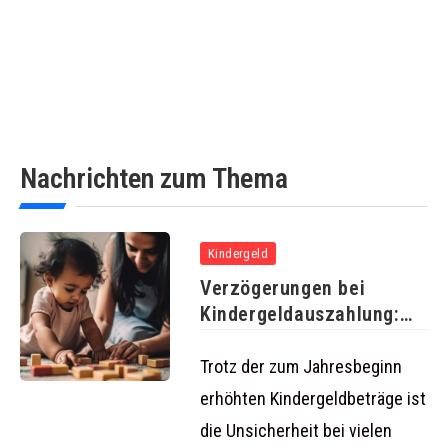
Nachrichten zum Thema
Kindergeld
Verzögerungen bei
Kindergeldauszahlung:
Was Familien 2025
wissen müssen
Trotz der zum Jahresbeginn
erhöhten Kindergeldbeträge ist
die Unsicherheit bei vielen