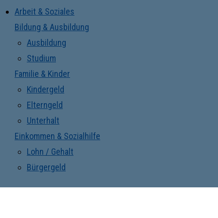
Arbeit & Soziales
Bildung & Ausbildung
Ausbildung
Studium
Familie & Kinder
Kindergeld
Elterngeld
Unterhalt
Einkommen & Sozialhilfe
Lohn / Gehalt
Bürgergeld