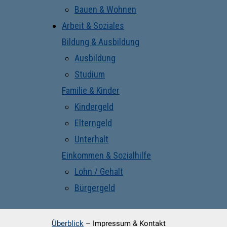
Bauen & Wohnen
Arbeit & Soziales
Bildung & Ausbildung
Ausbildung
Studium
Familie & Kinder
Kindergeld
Elterngeld
Unterhalt
Einkommen & Sozialhilfe
Lohn / Gehalt
Bürgergeld
Überblick
–
Impressum & Kontakt