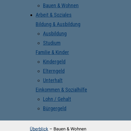
Bauen & Wohnen
Arbeit & Soziales
Bildung & Ausbildung
Ausbildung
Studium
Familie & Kinder
Kindergeld
Elterngeld
Unterhalt
Einkommen & Sozialhilfe
Lohn / Gehalt
Bürgergeld
Überblick
–
Bauen & Wohnen