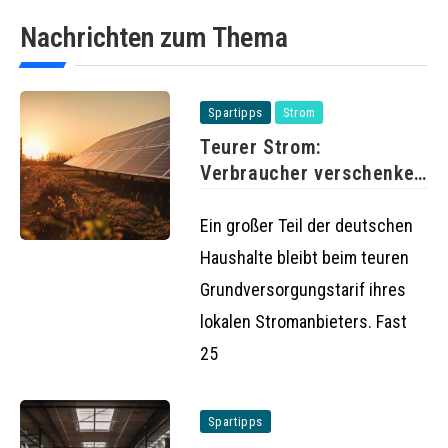
Nachrichten zum Thema
Spartipps
Strom
Teurer Strom:
Verbraucher verschenken
Milliarden durch
Grundversorgung
Ein großer Teil der deutschen
Haushalte bleibt beim teuren
Grundversorgungstarif ihres
lokalen Stromanbieters. Fast
25
Spartipps