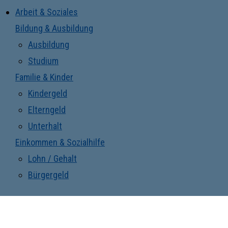
Arbeit & Soziales
Bildung & Ausbildung
Ausbildung
Studium
Familie & Kinder
Kindergeld
Elterngeld
Unterhalt
Einkommen & Sozialhilfe
Lohn / Gehalt
Bürgergeld