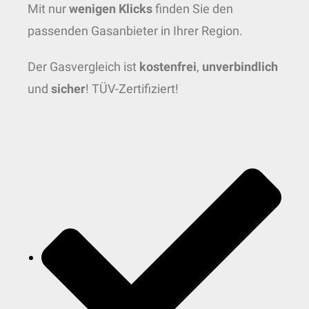
Mit nur
wenigen Klicks
finden Sie den
passenden Gasanbieter in Ihrer Region.
Der Gasvergleich ist
kostenfrei
,
unverbindlich
und
sicher
! TÜV-Zertifiziert!