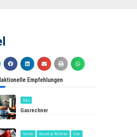
el
aktionelle Empfehlungen
Gas
Gasrechner
Strom
Bauen & Wohnen
Gas