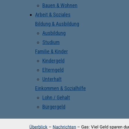
Bauen & Wohnen
Arbeit & Soziales
Bildung & Ausbildung
Ausbildung
Studium
Familie & Kinder
Kindergeld
Elterngeld
Unterhalt
Einkommen & Sozialhilfe
Lohn / Gehalt
Bürgergeld
Überblick
–
Nachrichten
–
Gas: Viel Geld sparen d