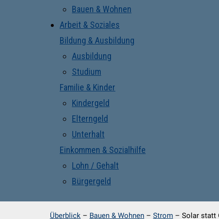
Bauen & Wohnen
Arbeit & Soziales
Bildung & Ausbildung
Ausbildung
Studium
Familie & Kinder
Kindergeld
Elterngeld
Unterhalt
Einkommen & Sozialhilfe
Lohn / Gehalt
Bürgergeld
Überblick
–
Bauen & Wohnen
–
Strom
–
Solar statt