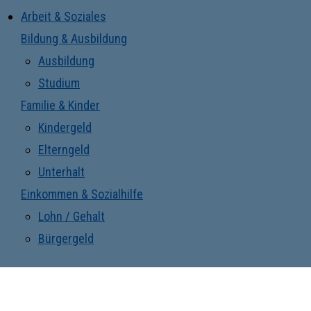
Arbeit & Soziales
Bildung & Ausbildung
Ausbildung
Studium
Familie & Kinder
Kindergeld
Elterngeld
Unterhalt
Einkommen & Sozialhilfe
Lohn / Gehalt
Bürgergeld