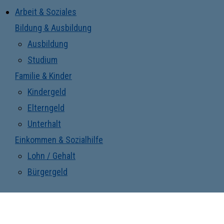
Arbeit & Soziales
Bildung & Ausbildung
Ausbildung
Studium
Familie & Kinder
Kindergeld
Elterngeld
Unterhalt
Einkommen & Sozialhilfe
Lohn / Gehalt
Bürgergeld