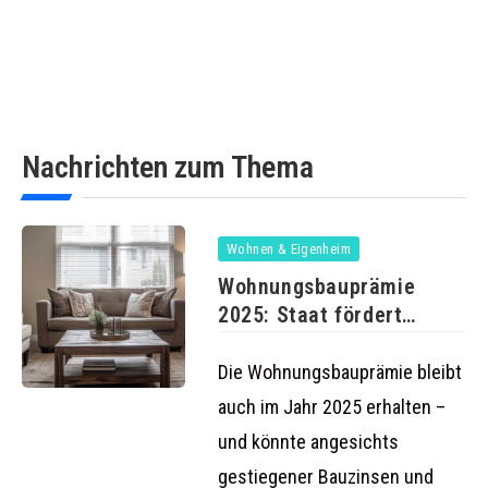
Nachrichten zum Thema
Wohnen & Eigenheim
Wohnungsbauprämie
2025: Staat fördert
Bausparer weiterhin mit
bis
Die Wohnungsbauprämie bleibt
auch im Jahr 2025 erhalten –
und könnte angesichts
gestiegener Bauzinsen und