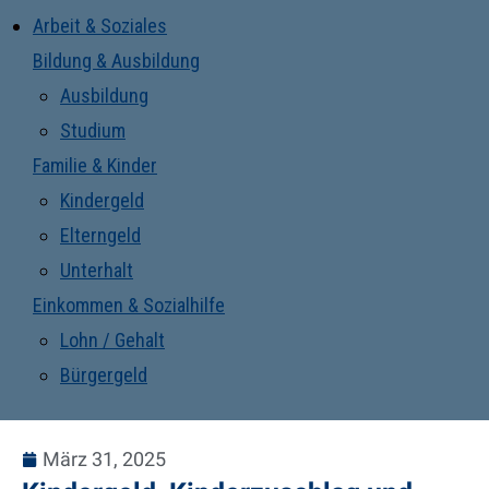
Arbeit & Soziales
Bildung & Ausbildung
Ausbildung
Studium
Familie & Kinder
Kindergeld
Elterngeld
Unterhalt
Einkommen & Sozialhilfe
Lohn / Gehalt
Bürgergeld
März 31, 2025