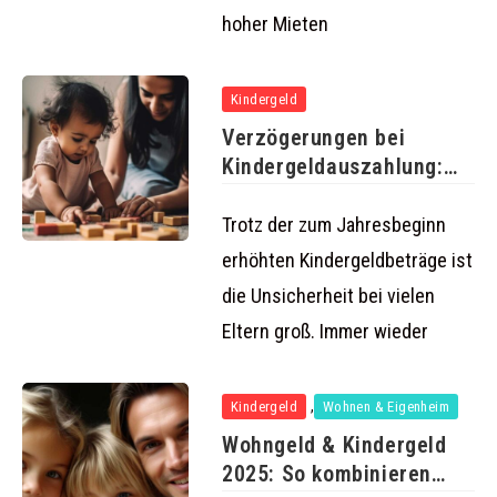
hoher Mieten
Kindergeld
Verzögerungen bei
Kindergeldauszahlung:
Was Familien 2025
wissen müssen
Trotz der zum Jahresbeginn
erhöhten Kindergeldbeträge ist
die Unsicherheit bei vielen
Eltern groß. Immer wieder
,
Kindergeld
Wohnen & Eigenheim
Wohngeld & Kindergeld
2025: So kombinieren