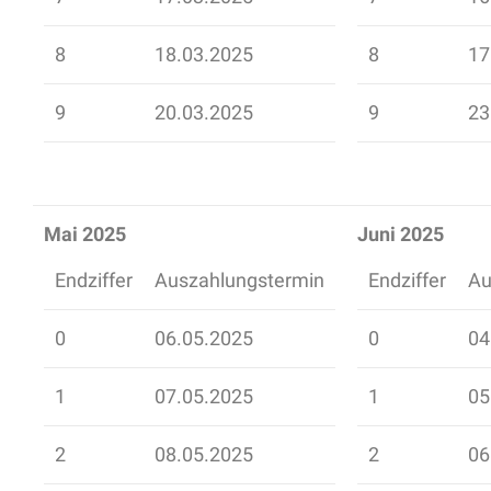
8
18.03.2025
8
17
9
20.03.2025
9
23
Mai 2025
Juni 2025
Endziffer
Auszahlungstermin
Endziffer
Au
0
06.05.2025
0
04
1
07.05.2025
1
05
2
08.05.2025
2
06