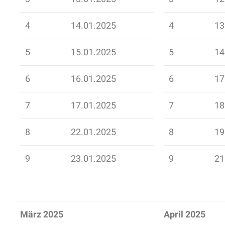
4
14.01.2025
4
13
5
15.01.2025
5
14
6
16.01.2025
6
17
7
17.01.2025
7
18
8
22.01.2025
8
19
9
23.01.2025
9
21
März 2025
April 2025