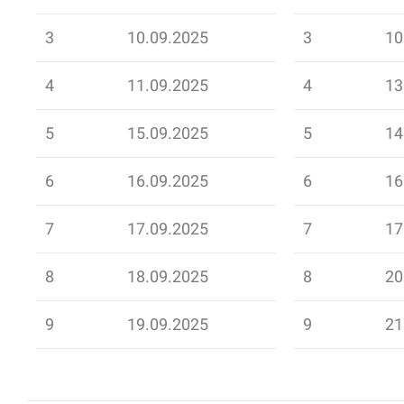
3
10.09.2025
3
10
4
11.09.2025
4
13
5
15.09.2025
5
14
6
16.09.2025
6
16
7
17.09.2025
7
17
8
18.09.2025
8
20
9
19.09.2025
9
21