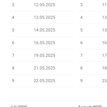
3
12.05.2025
3
11
4
13.05.2025
4
12
5
14.05.2025
5
13
6
16.05.2025
6
16
7
19.05.2025
7
17
8
21.05.2025
8
18
9
22.05.2025
9
23