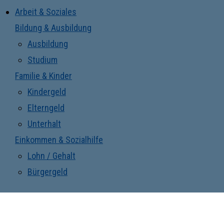
Arbeit & Soziales
Bildung & Ausbildung
Ausbildung
Studium
Familie & Kinder
Kindergeld
Elterngeld
Unterhalt
Einkommen & Sozialhilfe
Lohn / Gehalt
Bürgergeld