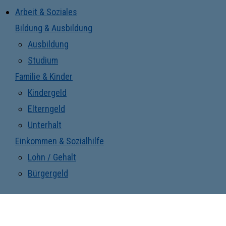
Arbeit & Soziales
Bildung & Ausbildung
Ausbildung
Studium
Familie & Kinder
Kindergeld
Elterngeld
Unterhalt
Einkommen & Sozialhilfe
Lohn / Gehalt
Bürgergeld