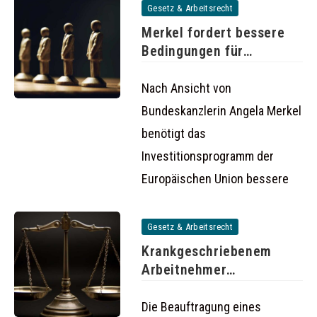
Gesetz & Arbeitsrecht
Merkel fordert bessere
Bedingungen für
Investitionen in der
Nach Ansicht von
Bundeskanzlerin Angela Merkel
benötigt das
Investitionsprogramm der
Europäischen Union bessere
Gesetz & Arbeitsrecht
Krankgeschriebenem
Arbeitnehmer
hinterherspionieren kann
rechtswidrig sein
Die Beauftragung eines