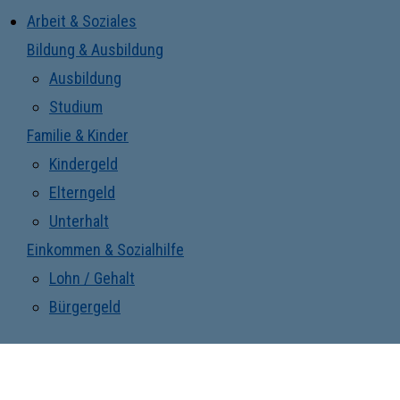
Arbeit & Soziales
Bildung & Ausbildung
Ausbildung
Studium
Familie & Kinder
Kindergeld
Elterngeld
Unterhalt
Einkommen & Sozialhilfe
Lohn / Gehalt
Bürgergeld