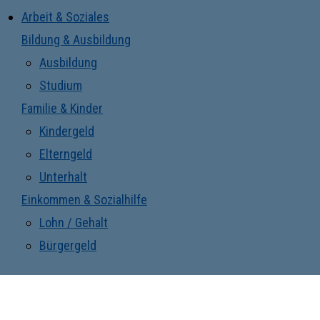
Arbeit & Soziales
Bildung & Ausbildung
Ausbildung
Studium
Familie & Kinder
Kindergeld
Elterngeld
Unterhalt
Einkommen & Sozialhilfe
Lohn / Gehalt
Bürgergeld