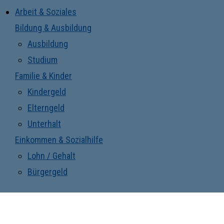
Arbeit & Soziales
Bildung & Ausbildung
Ausbildung
Studium
Familie & Kinder
Kindergeld
Elterngeld
Unterhalt
Einkommen & Sozialhilfe
Lohn / Gehalt
Bürgergeld