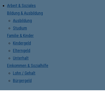
Arbeit & Soziales
Bildung & Ausbildung
Ausbildung
Studium
Familie & Kinder
Kindergeld
Elterngeld
Unterhalt
Einkommen & Sozialhilfe
Lohn / Gehalt
Bürgergeld