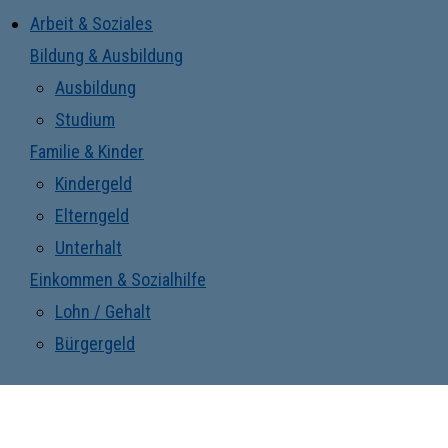
Arbeit & Soziales
Bildung & Ausbildung
Ausbildung
Studium
Familie & Kinder
Kindergeld
Elterngeld
Unterhalt
Einkommen & Sozialhilfe
Lohn / Gehalt
Bürgergeld