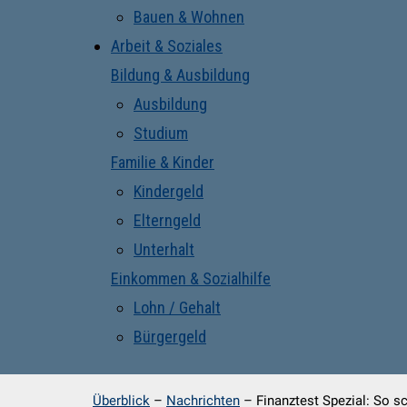
Bauen & Wohnen
Arbeit & Soziales
Bildung & Ausbildung
Ausbildung
Studium
Familie & Kinder
Kindergeld
Elterngeld
Unterhalt
Einkommen & Sozialhilfe
Lohn / Gehalt
Bürgergeld
Überblick
–
Nachrichten
–
Finanztest Spezial: So s