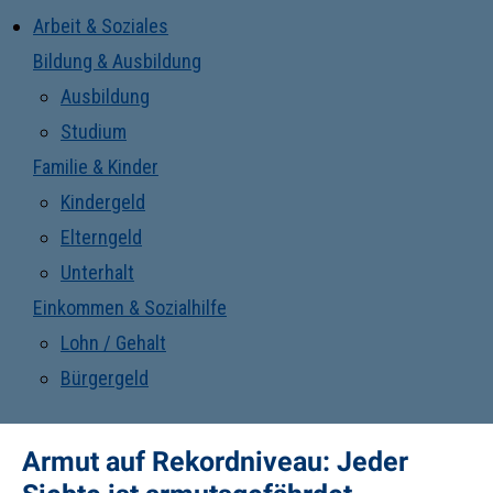
Arbeit & Soziales
Bildung & Ausbildung
Ausbildung
Studium
Familie & Kinder
Kindergeld
Elterngeld
Unterhalt
Einkommen & Sozialhilfe
Lohn / Gehalt
Bürgergeld
Armut auf Rekordniveau: Jeder