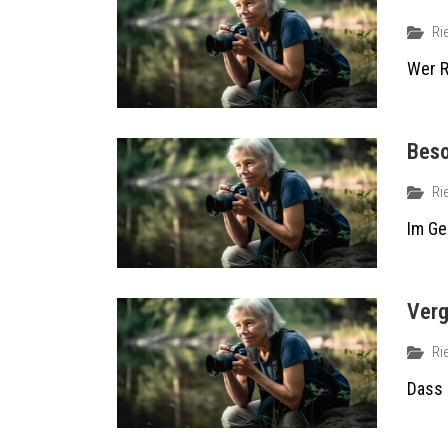
Ri
Wer R
Beso
Ri
Im Ge
Verg
Ri
Dass 