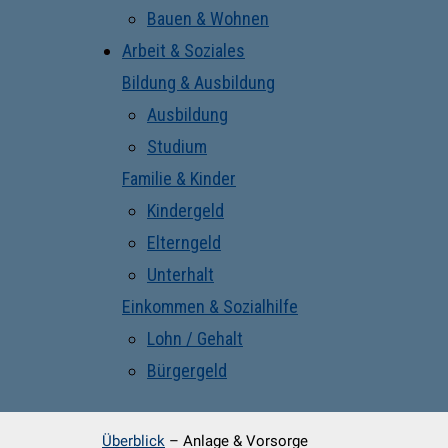
Bauen & Wohnen
Arbeit & Soziales
Bildung & Ausbildung
Ausbildung
Studium
Familie & Kinder
Kindergeld
Elterngeld
Unterhalt
Einkommen & Sozialhilfe
Lohn / Gehalt
Bürgergeld
Überblick
–
Anlage & Vorsorge