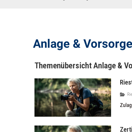
Anlage & Vorsorg
Themenübersicht
Anlage & V
Ries
Ri
Zulag
Zert