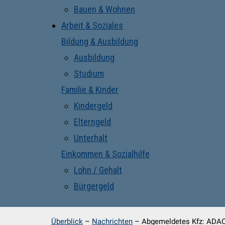
Bauen & Wohnen
Arbeit & Soziales
Bildung & Ausbildung
Ausbildung
Studium
Familie & Kinder
Kindergeld
Elterngeld
Unterhalt
Einkommen & Sozialhilfe
Lohn / Gehalt
Bürgergeld
Überblick
–
Nachrichten
–
Abgemeldetes Kfz: ADAC 