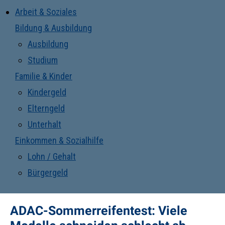
Arbeit & Soziales
Bildung & Ausbildung
Ausbildung
Studium
Familie & Kinder
Kindergeld
Elterngeld
Unterhalt
Einkommen & Sozialhilfe
Lohn / Gehalt
Bürgergeld
ADAC-Sommerreifentest: Viele