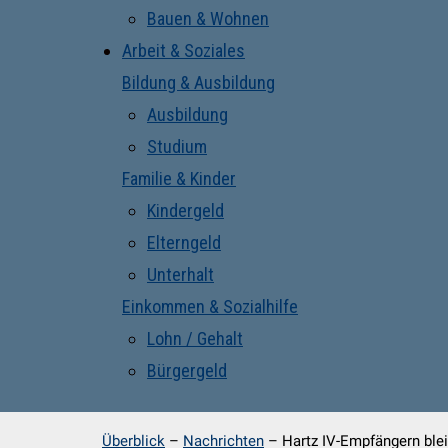
Bauen & Wohnen
Arbeit & Soziales
Bildung & Ausbildung
Ausbildung
Studium
Familie & Kinder
Kindergeld
Elterngeld
Unterhalt
Einkommen & Sozialhilfe
Lohn / Gehalt
Bürgergeld
Überblick
–
Nachrichten
–
Hartz IV-Empfängern ble