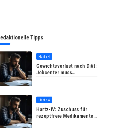
edaktionelle Tipps
Hartz 4
Gewichtsverlust nach Diät:
Jobcenter muss
Neueinkleidung
Hartz 4
Hartz-IV: Zuschuss für
rezeptfreie Medikamente
abgelehnt