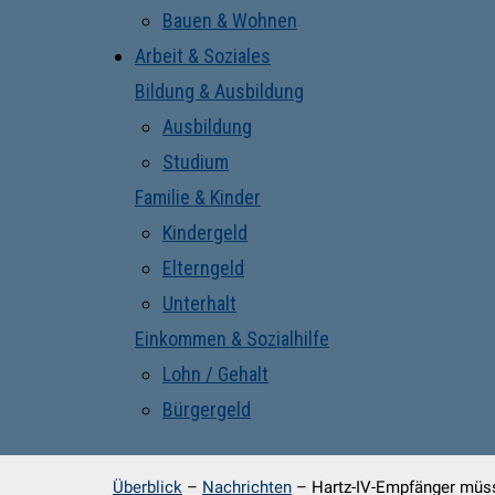
Bauen & Wohnen
Arbeit & Soziales
Bildung & Ausbildung
Ausbildung
Studium
Familie & Kinder
Kindergeld
Elterngeld
Unterhalt
Einkommen & Sozialhilfe
Lohn / Gehalt
Bürgergeld
Überblick
–
Nachrichten
–
Hartz-IV-Empfänger müss