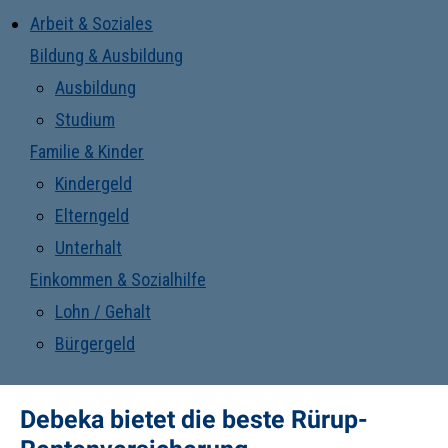
Arbeit & Soziales
Bildung & Ausbildung
Ausbildung
Studium
Familie & Kinder
Kindergeld
Elterngeld
Unterhalt
Einkommen & Sozialhilfe
Lohn / Gehalt
Bürgergeld
Debeka bietet die beste Rürup-