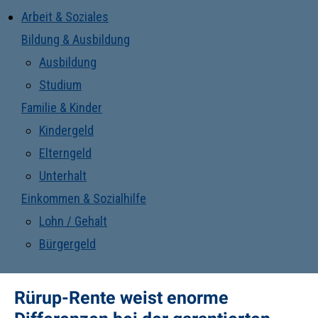
Arbeit & Soziales
Bildung & Ausbildung
Ausbildung
Studium
Familie & Kinder
Kindergeld
Elterngeld
Unterhalt
Einkommen & Sozialhilfe
Lohn / Gehalt
Bürgergeld
Rürup-Rente weist enorme