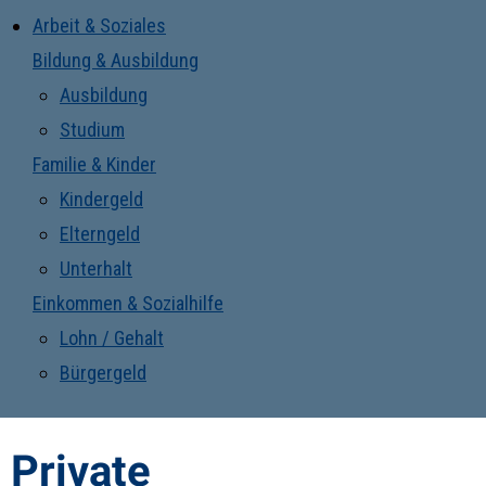
Arbeit & Soziales
Bildung & Ausbildung
Ausbildung
Studium
Familie & Kinder
Kindergeld
Elterngeld
Unterhalt
Einkommen & Sozialhilfe
Lohn / Gehalt
Bürgergeld
Private