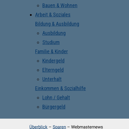
Bauen & Wohnen
Arbeit & Soziales
Bildung & Ausbildung
Ausbildung
Studium
Familie & Kinder
Kindergeld
Elterngeld
Unterhalt
Einkommen & Sozialhilfe
Lohn / Gehalt
Bürgergeld
Überblick
–
Sparen
–
Webmasternews