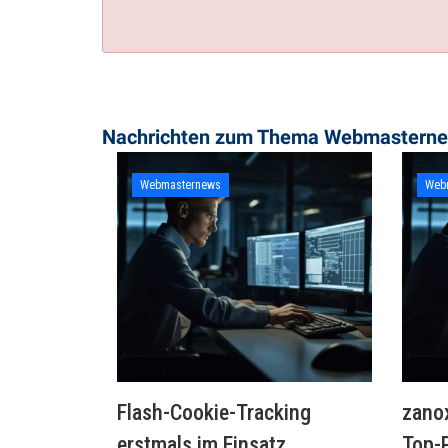
Nachrichten zum Thema ​Webmastern
Webmasternews
Web
Flash-Cookie-Tracking
zanox
erstmals im Einsatz
Top-P