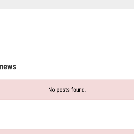
news
No posts found.