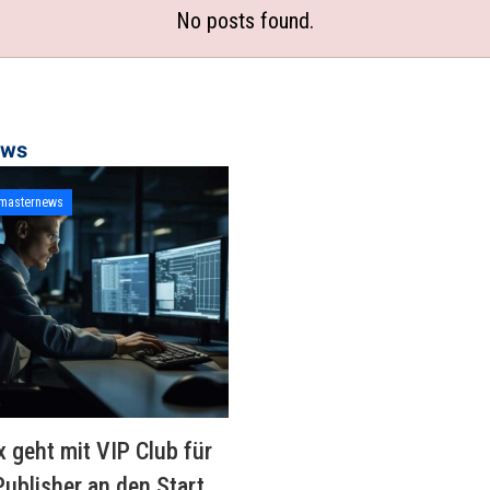
No posts found.
ews
masternews
 geht mit VIP Club für
ublisher an den Start