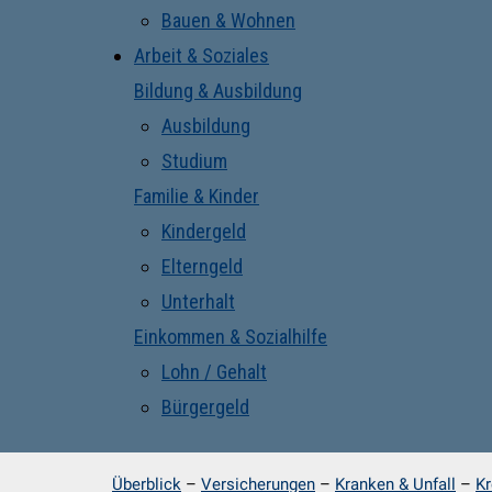
Bauen & Wohnen
Arbeit & Soziales
Bildung & Ausbildung
Ausbildung
Studium
Familie & Kinder
Kindergeld
Elterngeld
Unterhalt
Einkommen & Sozialhilfe
Lohn / Gehalt
Bürgergeld
Überblick
–
Versicherungen
–
Kranken & Unfall
–
Kr