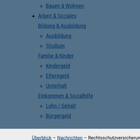
Bauen & Wohnen
Arbeit & Soziales
Bildung & Ausbildung
Ausbildung
Studium
Familie & Kinder
Kindergeld
Elterngeld
Unterhalt
Einkommen & Sozialhilfe
Lohn / Gehalt
Bürgergeld
Überblick
–
Nachrichten
–
Rechtsschutzversicherun