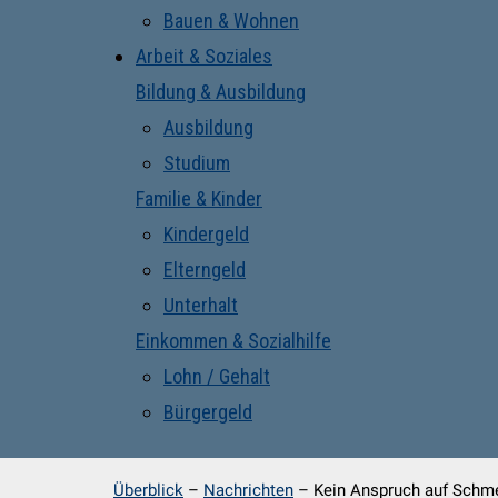
Bauen & Wohnen
Arbeit & Soziales
Bildung & Ausbildung
Ausbildung
Studium
Familie & Kinder
Kindergeld
Elterngeld
Unterhalt
Einkommen & Sozialhilfe
Lohn / Gehalt
Bürgergeld
Überblick
–
Nachrichten
–
Kein Anspruch auf Schme