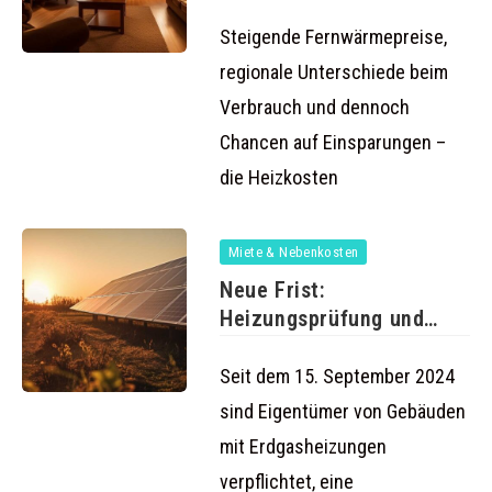
sinkender Energiepreise
Steigende Fernwärmepreise,
regionale Unterschiede beim
Verbrauch und dennoch
Chancen auf Einsparungen –
die Heizkosten
Miete & Nebenkosten
Neue Frist:
Heizungsprüfung und
KfW-Förderungen ab 15.
September
Seit dem 15. September 2024
sind Eigentümer von Gebäuden
mit Erdgasheizungen
verpflichtet, eine