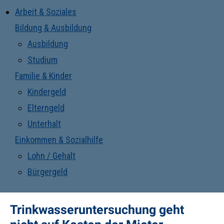
Arbeit & Soziales
Bildung & Ausbildung
Ausbildung
Studium
Familie & Kinder
Kindergeld
Elterngeld
Unterhalt
Einkommen & Sozialhilfe
Lohn / Gehalt
Bürgergeld
Trinkwasseruntersuchung geht