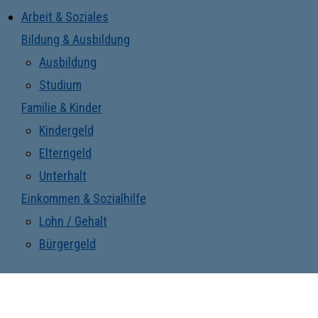
Arbeit & Soziales
Bildung & Ausbildung
Ausbildung
Studium
Familie & Kinder
Kindergeld
Elterngeld
Unterhalt
Einkommen & Sozialhilfe
Lohn / Gehalt
Bürgergeld