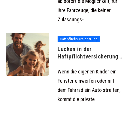
ab sofort die Möglichkeit, für
ihre Fahrzeuge, die keiner
Zulassungs-
Haftpflichtversicherung
Lücken in der
Haftpflichtversicherung
treffen vor allem
Familien
Wenn die eigenen Kinder ein
Fenster einwerfen oder mit
dem Fahrrad ein Auto streifen,
kommt die private