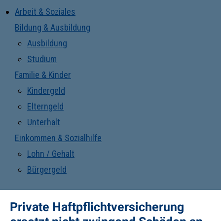
Arbeit & Soziales
Bildung & Ausbildung
Ausbildung
Studium
Familie & Kinder
Kindergeld
Elterngeld
Unterhalt
Einkommen & Sozialhilfe
Lohn / Gehalt
Bürgergeld
Private Haftpflichtversicherung