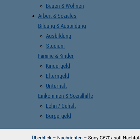
Bauen & Wohnen
Arbeit & Soziales
Bildung & Ausbildung
Ausbildung
Studium
Familie & Kinder
Kindergeld
Elterngeld
Unterhalt
Einkommen & Sozialhilfe
Lohn / Gehalt
Bürgergeld
Überblick
–
Nachrichten
–
Sony C670x soll Nachfol