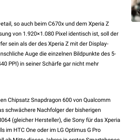
Detail, so auch beim C670x und dem Xperia Z
g von 1.920×1.080 Pixel identisch ist, soll der
r sein als der des Xperia Z mit der Display-
enschliche Auge die einzelnen Bildpunkte des 5-
440 PPI) in seiner Schärfe gar nicht mehr
r den Chipsatz Snapdragon 600 von Qualcomm
was schwächere Nachfolger der bisherigen
4 (gleicher Hersteller), die Sony für das Xperia
alls im HTC One oder im LG Optimus G Pro
ll ab Mitte dieses Jahres in ersten Smartphones