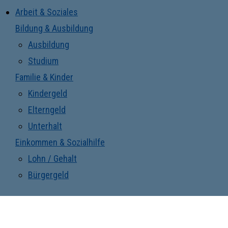
Arbeit & Soziales
Bildung & Ausbildung
Ausbildung
Studium
Familie & Kinder
Kindergeld
Elterngeld
Unterhalt
Einkommen & Sozialhilfe
Lohn / Gehalt
Bürgergeld