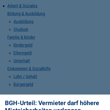
Arbeit & Soziales
Bildung & Ausbildung
Ausbildung
Studium
Familie & Kinder
Kindergeld
Elterngeld
Unterhalt
Einkommen & Sozialhilfe
Lohn / Gehalt
Bürgergeld
BGH-Urteil: Vermieter darf höhere