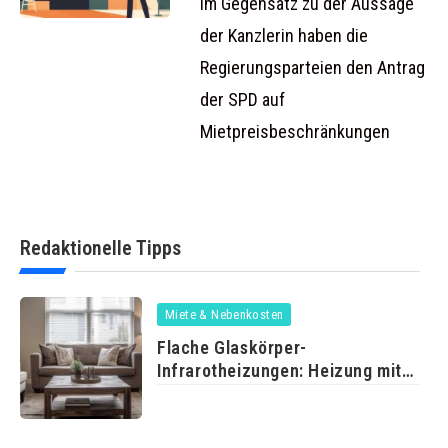
abgelehnt
Im Gegensatz zu der Aussage
der Kanzlerin haben die
Regierungsparteien den Antrag
der SPD auf
Mietpreisbeschränkungen
Redaktionelle Tipps
Miete & Nebenkosten
Flache Glaskörper-
Infrarotheizungen: Heizung mit
Durchblick