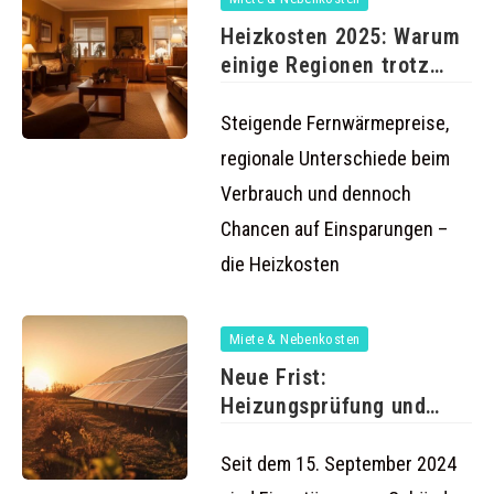
Heizkosten 2025: Warum
einige Regionen trotz
sinkender Energiepreise
Steigende Fernwärmepreise,
regionale Unterschiede beim
Verbrauch und dennoch
Chancen auf Einsparungen –
die Heizkosten
Miete & Nebenkosten
Neue Frist:
Heizungsprüfung und
KfW-Förderungen ab 15.
September
Seit dem 15. September 2024