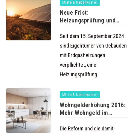
Miete & Nebenkosten
Neue Frist:
Heizungsprüfung und
KfW-Förderungen ab 15.
September
Seit dem 15. September 2024
sind Eigentümer von Gebäuden
mit Erdgasheizungen
verpflichtet, eine
Heizungsprüfung
Miete & Nebenkosten
Wohngelderhöhung 2016:
Mehr Wohngeld im
nächsten Jahr
Die Reform und die damit