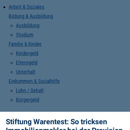
Arbeit & Soziales
Bildung & Ausbildung
Ausbildung
Studium
Familie & Kinder
Kindergeld
Elterngeld
Unterhalt
Einkommen & Sozialhilfe
Lohn / Gehalt
Bürgergeld
Stiftung Warentest: So tricksen