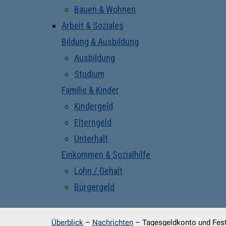
Bauen & Wohnen
Arbeit & Soziales
Bildung & Ausbildung
Ausbildung
Studium
Familie & Kinder
Kindergeld
Elterngeld
Unterhalt
Einkommen & Sozialhilfe
Lohn / Gehalt
Bürgergeld
Überblick
–
Nachrichten
–
Tagesgeldkonto und Fest