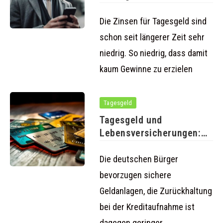
Tagesgeldzinsen
lohnenswert
Die Zinsen für Tagesgeld sind
schon seit längerer Zeit sehr
niedrig. So niedrig, dass damit
kaum Gewinne zu erzielen
Tagesgeld
Tagesgeld und
Lebensversicherungen:
Sichere Geldanlagen bei
den Deutschen
Die deutschen Bürger
bevorzugen sichere
Geldanlagen, die Zurückhaltung
bei der Kreditaufnahme ist
dagegen geringer.