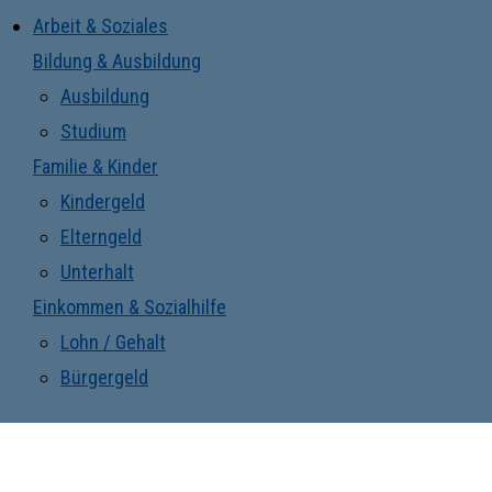
Arbeit & Soziales
Bildung & Ausbildung
Ausbildung
Studium
Familie & Kinder
Kindergeld
Elterngeld
Unterhalt
Einkommen & Sozialhilfe
Lohn / Gehalt
Bürgergeld