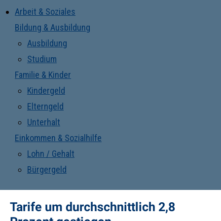
Arbeit & Soziales
Bildung & Ausbildung
Ausbildung
Studium
Familie & Kinder
Kindergeld
Elterngeld
Unterhalt
Einkommen & Sozialhilfe
Lohn / Gehalt
Bürgergeld
Tarife um durchschnittlich 2,8