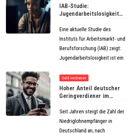
IAB-Studie:
Jugendarbeitslosigkeit
führt auch später oft zu
Arbeitslosigkeit
Eine aktuelle Studie des
Instituts für Arbeitsmarkt- und
Berufsforschung (IAB) zeigt:
Jugendarbeitslosigkeit ist ein
Geld verdienen
Hoher Anteil deutscher
Geringverdiener im
internationalen Vergleich
Seit Jahren steigt die Zahl der
Niedriglohnempfänger in
Deutschland an, nach