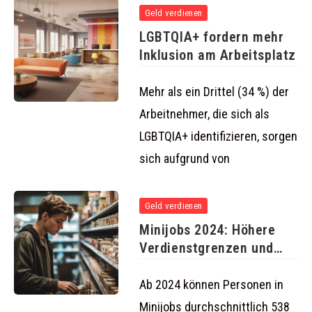
Geld verdienen
LGBTQIA+ fordern mehr
Inklusion am Arbeitsplatz
Mehr als ein Drittel (34 %) der
Arbeitnehmer, die sich als
LGBTQIA+ identifizieren, sorgen
sich aufgrund von
Geld verdienen
Minijobs 2024: Höhere
Verdienstgrenzen und
erweiterte steuerliche
Vorteile
Ab 2024 können Personen in
Minijobs durchschnittlich 538