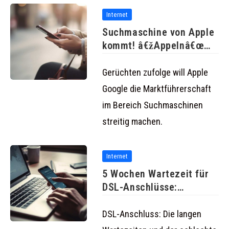
Internet
Suchmaschine von Apple
kommt! â€žAppelnâ€œ
statt â€žgooglenâ€œ?
Gerüchten zufolge will Apple
Google die Marktführerschaft
im Bereich Suchmaschinen
streitig machen.
Internet
5 Wochen Wartezeit für
DSL-Anschlüsse:
Schlechter Service bei
DSL-Anschluss: Die langen