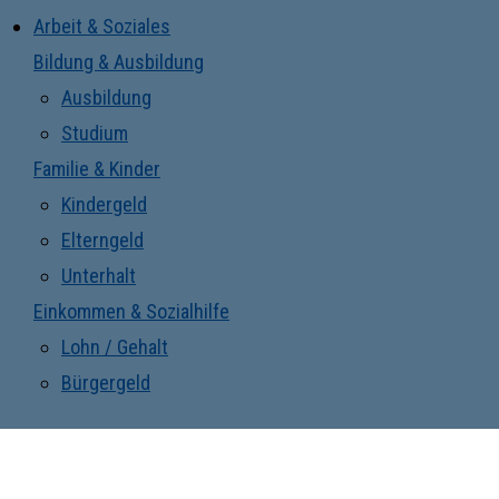
Arbeit & Soziales
Bildung & Ausbildung
Ausbildung
Studium
Familie & Kinder
Kindergeld
Elterngeld
Unterhalt
Einkommen & Sozialhilfe
Lohn / Gehalt
Bürgergeld